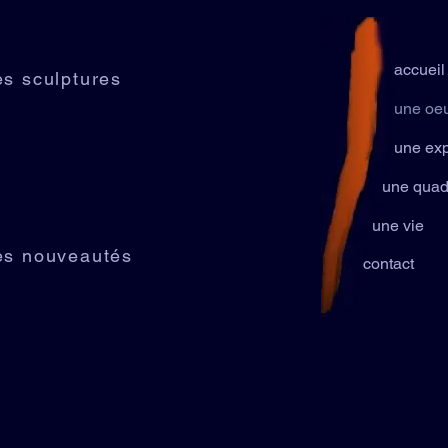
accueil
es sculptures
une oe
une exp
une quad
une vie
es nouveautés
contact